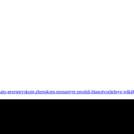
yato-georgievskom-zhenskom-monastyre-proshli-blagotvoritelnye-jolk