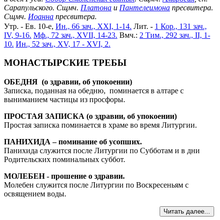
Сарапульского. Сщмч.
Платона
и
Пантелеимона
пресвитера.
Сщмч.
Иоанна
пресвитера.
Утр. - Ев. 10-е,
Ин., 66 зач., XXI, 1-14.
Лит. -
1 Кор., 131 зач.,
IV, 9-16.
Мф., 72 зач., XVII, 14-23.
Вмч.:
2 Тим., 292 зач., II, 1-
10.
Ин., 52 зач., XV, 17 - XVI, 2.
МОНАСТЫРСКИЕ ТРЕБЫ
ОБЕДНЯ (о здравии, об упокоении)
Записка, поданная на обедню, поминается в алтаре с
выниманием частицы из просфоры.
ПРОСТАЯ ЗАПИСКА (о здравии, об упокоении)
Простая записка поминается в храме во время Литургии.
ПАНИХИДА – поминание об усопших.
Панихида служится после Литургии по Субботам и в дни
Родительских поминальных суббот.
МОЛЕБЕН - прошение о здравии.
Молебен служится после Литургии по Воскресеньям с
освящением воды.
Читать далее...