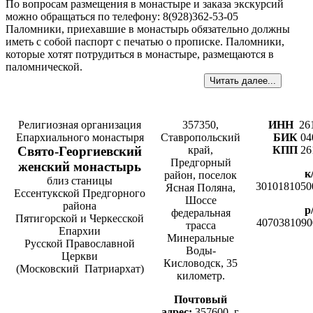
По вопросам размещения в монастыре и заказа экскурсий
можно обращаться по телефону: 8(928)362-53-05
Паломники, приехавшие в монастырь обязательно должны
иметь с собой паспорт с печатью о прописке. Паломники,
которые хотят потрудиться в монастыре, размещаются в
паломнической.
Читать далее...
Религиозная организация
357350,
ИНН
26
Епархиального монастыря
Ставропольский
БИК
04
Cвято-­Георгиевский
край,
КПП
26
Предгорный
женский монастырь
к
район, поселок
близ станицы
3010181050
Ясная Поляна,
Ессентукской Предгорного
Шоссе
района
р
федеральная
Пятигорской и Черкесской
4070381090
трасса
Епархии
Минеральные
Русской Православной
Воды-
Церкви
Кисловодск, 35
(Московский Патриархат)
километр.
Почтовый
адрес:
357600, г.