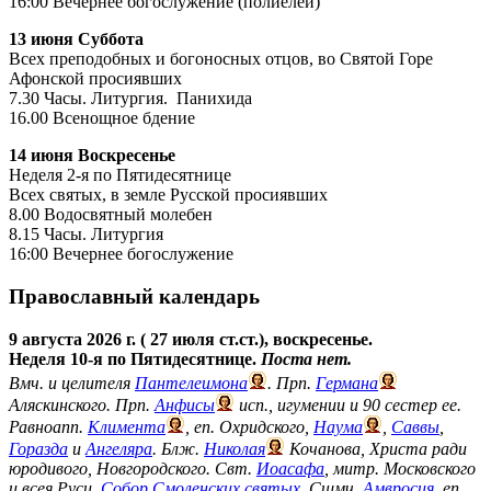
16:00 Вечернее богослужение (полиелей)
13 июня Суббота
Всех преподобных и богоносных отцов, во Святой Горе
Афонской просиявших
7.30 Часы. Литургия. Панихида
16.00 Всенощное бдение
14 июня Воскресенье
Неделя 2-я по Пятидесятнице
Всех святых, в земле Русской просиявших
8.00 Водосвятный молебен
8.15 Часы. Литургия
16:00 Вечернее богослужение
Православный календарь
9 августа 2026 г. ( 27 июля ст.ст.), воскресенье.
Неделя 10-я по Пятидесятнице.
Поста нет.
Вмч. и целителя
Пантелеимона
. Прп.
Германа
Аляскинского. Прп.
Анфисы
исп., игумении и 90 сестер ее.
Равноапп.
Климента
, еп. Охридского,
Наума
,
Саввы
,
Горазда
и
Ангеляра
. Блж.
Николая
Кочанова, Христа ради
юродивого, Новгородского. Свт.
Иоасафа
, митр. Московского
и всея Руси.
Собор Смоленских святых
. Сщмч.
Амвросия
, еп.