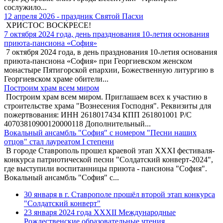
сослужило...
12 апреля 2026 - праздник Святой Пасхи
ХРИСТОС ВОСКРЕСЕ!
7 октября 2024 года, день празднования 10-летия основания
приюта-пансиона «София»
7 октября 2024 года, в день празднования 10-летия основания
приюта-пансиона «София» при Георгиевском женском
монастыре Пятигорской епархии, Божественную литургию в
Георгиевском храме обители...
Построим храм всем миром
Построим храм всем миром. Приглашаем всех к участию в
строительстве храма "Вознесения Господня". Реквизиты для
пожертвования: ИНН 2618017434 КПП 261801001 Р/С
40703810900120000118 Дополнительный...
Вокальный ансамбль "София" с номером "Песни наших
отцов" стал лауреатом I степени
В городе Ставрополь прошел краевой этап XXXI фестиваля-
конкурса патриотической песни "Солдатский конверт-2024",
где выступили воспитанницы приюта - пансиона "София".
Вокальный ансамбль "София" с...
30 января в г. Ставрополе прошёл второй этап конкурса
"Солдатский конверт"
23 января 2024 года XXXII Международные
Рождественские образовательные чтения