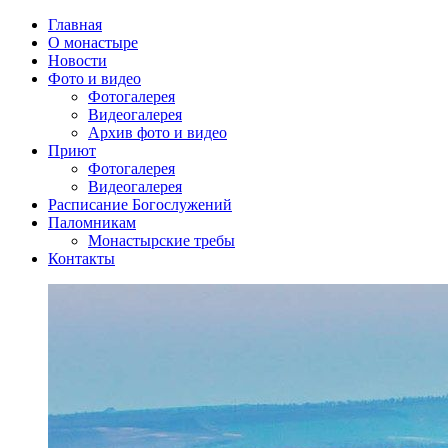
Главная
О монастыре
Новости
Фото и видео
Фотогалерея
Видеогалерея
Архив фото и видео
Приют
Фотогалерея
Видеогалерея
Расписание Богослужений
Паломникам
Монастырские требы
Контакты