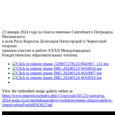
23 января 2024 года по благословению Святейшего Патриарха
Московского
и всея Руси Кирилла Делегация Пятигорской и Черкесской
епархии
приняла участие в работе XXXII Международных
Рождественских образовательных чтениях.
View the embedded image gallery online at:
https://www.mgeorg.ru/index.php/13-novosti/165-23-yanvarya-
2024-goda-xxxii-mezhdunarodnye-rozhdestvenskie-obrazovatelnye-
chteniya#sigFreeId9563b27adf