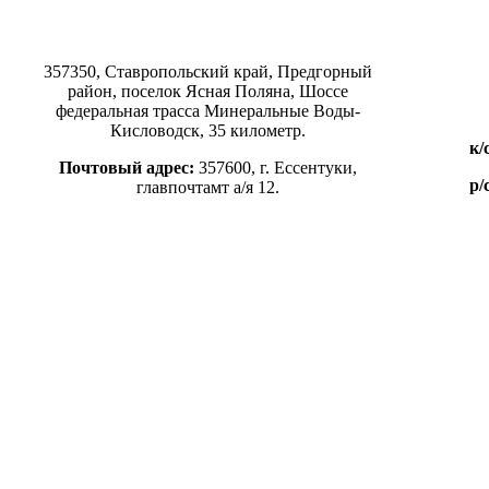
357350, Ставропольский край, Предгорный
район, поселок Ясная Поляна, Шоссе
федеральная трасса Минеральные Воды-
Кисловодск, 35 километр.
к/
Почтовый адрес:
357600, г. Ессентуки,
р/
главпочтамт а/я 12.