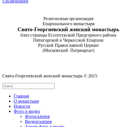
Uncategorised
Религиозная организация
Епархиального монастыря
Cвято-­Георгиевский женский монастырь
близ станицы Ессентукской Предгорного района
Пятигорской и Черкесской Епархии
Русской Православной Церкви
(Московский Патриархат)
Cвято-­Георгиевский женский монастырь © 2015
Главная
О монастыре
Новости
Фото и видео
Фотогалерея
Видеогалерея
Архив фото и видео