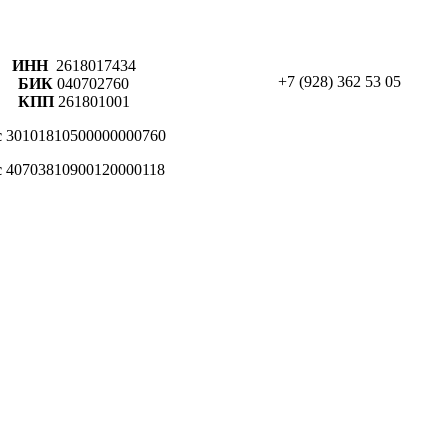
ИНН
2618017434
+7 (928) 362 53 05
БИК
040702760
КПП
261801001
с
30101810500000000760
с
40703810900120000118