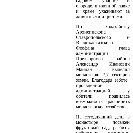
садовом участке и
огороде, в иконной лавке
и храме, ухаживают за
животными и цветами.
По ходатайству
Архиепископа
Ставропольского и
Владикавказского
Феофана глава
администрации
Предгорного района
Александр Иванович
Майдан выделил
монастырю 7,7 гектаров
земли. Благодаря заботе,
проявленной
администрацией, у
обители появилась
возможность расширить
монастырское хозяйство.
На сегодняшний день в
монастыре посажен
фруктовый сад, разбиты
небольшие плантации