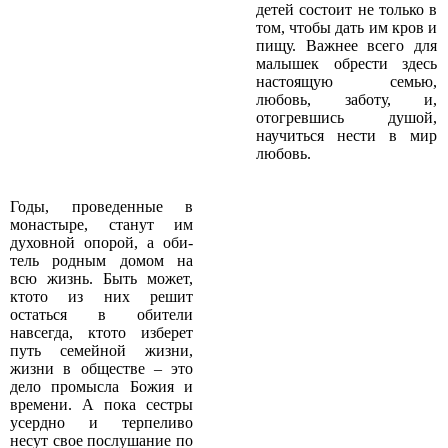
детей состоит не только в
том, чтобы дать им кров и
пищу. Важнее всего для
малышек обрести здесь
настоящую семью,
любовь, заботу, и,
отогревшись душой,
научиться нести в мир
любовь.
Годы, проведенные в
монастыре, станут им
духовной опорой, а оби­
тель родным домом на
всю жизнь. Быть может,
кто­то из них решит
остаться в обители
навсегда, кто­то изберет
путь семейной жизни,
жизни в обществе – это
дело промысла Божия и
времени. А пока сестры
усердно и терпеливо
несут свое послушание по