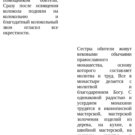
помощником обители.
Сразу после освящения
колокола подняли на
колокольню и
благодатный колокольный
звон огласил все
окрестности.
Сестры обители живут
вековыми обычаями
православного
монашества, основу
которого составляет
молитва и труд. Все в
монастыре делается с
молитвой и
благодарением Богу. С
одинаковой радостью и
усердием монахини
трудятся в иконописной
мастерской, мастерской
золочения изделий из
дерева, на кухне, в
швейной мастерской, на