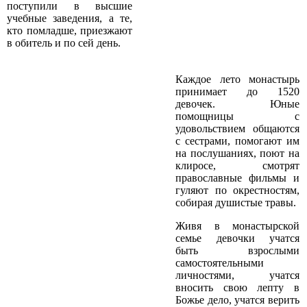
поступили в высшие
учебные заведения, а те,
кто по­младше, приезжают
в обитель и по сей день.
Каждое лето монастырь
принимает до 15­20
девочек. Юные
помощницы с
удовольствием общаются
с сестрами, помогают им
на послушаниях, поют на
клиросе, смотрят
православные фильмы и
гуляют по окрестностям,
собирая душистые травы.
Живя в монастырской
семье девочки учатся
быть взрослыми
самостоятельными
личностями, учатся
вносить свою лепту в
Божье дело, учатся верить