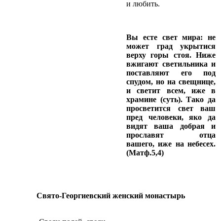
и любить.
Вы есте свет мира: не
может град укрытися
верху горы стоя. Ниже
вжигают светильника и
поставляют его под
спудом, но на свещнице,
и светит всем, иже в
храмине (суть). Тако да
просветится свет ваш
пред человеки, яко да
видят ваша добрая и
прославят отца
вашего,
иже на небесех.
(Матф.5,4)
Свято-Георгиевский женский монастырь