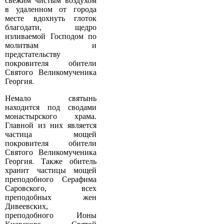
свежим чистым воздухом
в удаленном от города
месте вдохнуть глоток
благодати, щедро
изливаемой Господом по
молитвам и
предстательству
покровителя обители
Святого Великомученика
Георгия.
Немало святынь
находится под сводами
монастырского храма.
Главной из них является
частица мощей
покровителя обители
Святого Великомученика
Георгия. Также обитель
хранит частицы мощей
преподобного Серафима
Саровского, всех
преподобных жен
Дивеевских,
преподобного Ионы