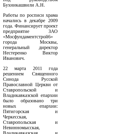
Бухникашвили А.Н.
Работы по росписи храма
начались в декабре 2009
года. Финансирует проект
предприятие ЗАО
«Мосфундаментстрой­6»
города Москвы,
генеральный директор
Нестеренко Виктор
Иванович.
22 марта 2011 года
решением Священного
Синода Русской
Православной Церкви от
Ставропольской и
Владикавказской епархии
было образовано три
новых епархии:
Пятигорская и
Черкесская,
Ставропольская и
Невинномысская,
Владикавказская и