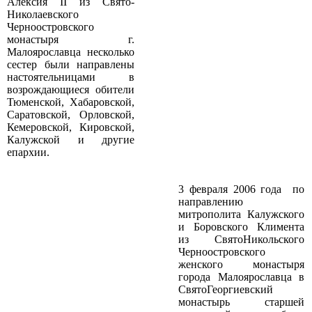
Алексия II из Свято­
Николаевского
Черноостровского
монастыря г.
Малоярославца несколько
сестер были направлены
настоятельницами в
возрождающиеся обители
Тюменской, Хабаровской,
Саратовской, Орловской,
Кемеровской, Кировской,
Калужской и другие
епархии.
3 февраля 2006 года по
направлению
митрополита Калужского
и Боровского Климента
из Свято­Никольского
Черноостровского
женского монастыря
города Малоярославца в
Свято­Георгиевский
монастырь старшей