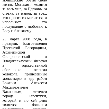
монашеские обеты свою
жизнь. Монахини молятся
за весь мир, за Церковь, за
страну, за народ, за всех,
кто просит их молиться, и
исполняют это
послушание с любовью к
Богу и ближнему.
25 марта 2008 года, в
праздник Благовещения
Пресвятой Богородицы,
Архиепископ
Ставропольский и
Владикавказский Феофан
в торжественной
обстановке освятил
колокола, принесенные
монастырю в дар рабом
Божиим Алексеем
Михайловичем
Вагановым, жителем
города Ессентуки,
который и по сей день
является большим