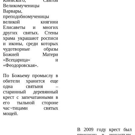
Киевского, Святой
Великомученицы
Варвары,
преподобномученицы
великой княгини
Елисаветы и многих
других святых. Стены
храма украшают росписи
и иконы, среди которых
чудотворные образы
Божией Матери
«Всецарица» и
«Феодоровская».
По Божьему промыслу в
обители хранится еще
одна святыня –
старинный деревянный
крест с запечатанными в
его тыльной стороне
час¬тицами святых
мощей.
В 2009 году крест был
принесен в монастырь