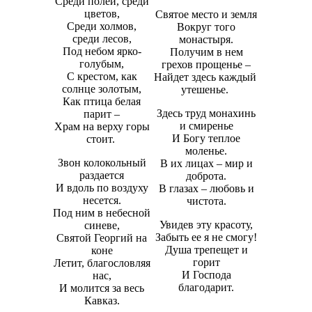
Среди полей, среди
цветов,
Святое место и земля
Среди холмов,
Вокруг того
среди лесов,
монастыря.
Под небом ярко-
Получим в нем
голубым,
грехов прощенье –
С крестом, как
Найдет здесь каждый
солнце золотым,
утешенье.
Как птица белая
Здесь труд монахинь
парит –
и смиренье
Храм на верху горы
И Богу теплое
стоит.
моленье.
Звон колокольный
В их лицах – мир и
раздается
доброта.
И вдоль по воздуху
В глазах – любовь и
несется.
чистота.
Под ним в небесной
Увидев эту красоту,
синеве,
Забыть ее я не смогу!
Святой Георгий на
Душа трепещет и
коне
горит
Летит, благословляя
И Господа
нас,
благодарит.
И молится за весь
Кавказ.