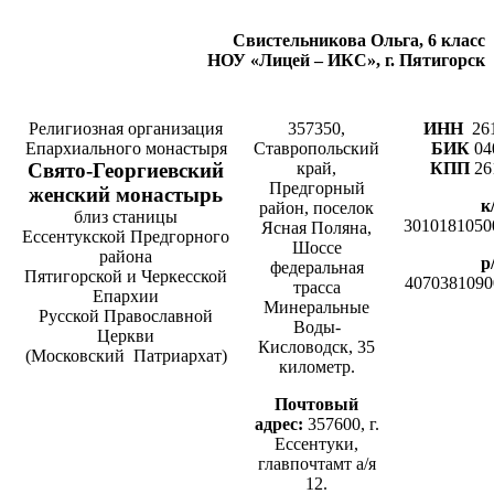
Свистельникова Ольга, 6 класс
НОУ «Лицей – ИКС», г. Пятигорск
Религиозная организация
357350,
ИНН
26
Епархиального монастыря
Ставропольский
БИК
04
Cвято-­Георгиевский
край,
КПП
26
Предгорный
женский монастырь
к
район, поселок
близ станицы
3010181050
Ясная Поляна,
Ессентукской Предгорного
Шоссе
района
р
федеральная
Пятигорской и Черкесской
4070381090
трасса
Епархии
Минеральные
Русской Православной
Воды-
Церкви
Кисловодск, 35
(Московский Патриархат)
километр.
Почтовый
адрес:
357600, г.
Ессентуки,
главпочтамт а/я
12.