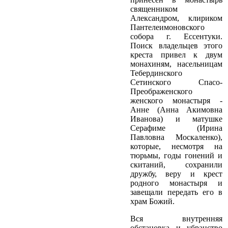
священником
Александром, клириком
Пантелеимоновского
собора г. Ессентуки.
Поиск владельцев этого
креста привел к двум
монахиням, насельницам
Тебердинского
Сетинского Спасо­
Преображенского
женского монастыря ­
Анне (Анна Акимовна
Иванова) и матушке
Серафиме (Ирина
Павловна Москаленко),
которые, несмотря на
тюрьмы, годы гонений и
скитаний, сохранили
дружбу, веру и крест
родного монастыря и
завещали передать его в
храм Божий.
Вся внутренняя
обстановка и убранство