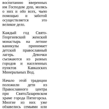
воспитанию вверенных
им Господом душ, молясь
о них и обо всех, чьею
помощью и заботой
осуществляется это
великое дело.
Каждый год Свято­
Георгиевский женский
монастырь на летние
каникулы принимает
детский православный
лагерь. Девочки
съезжаются из разных
городов и населенных
пунктов Кавказских
Минеральных Вод.
Начало этой традиции
положили дети из
Православного центра
при Свято­Лазаревском
храме города Пятигорска.
Многие из них уже
обзавелись семьями или