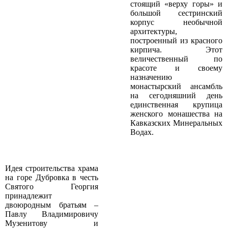
стоящий «верху горы» и
большой сестринский
корпус необычной
архитектуры,
построенный из красного
кирпича. Этот
величественный по
красоте и своему
назначению
монастырский ансамбль
на сегодняшний день
единственная крупица
женского монашества на
Кавказских Минеральных
Водах.
Идея строительства храма
на горе Дубровка в честь
Святого Георгия
принадлежит
двоюродным братьям –
Павлу Владимировичу
Музенитову и