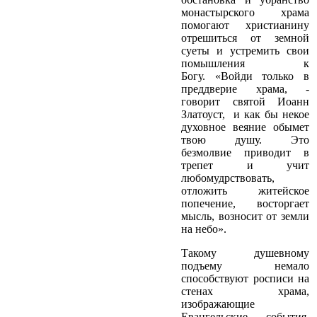
монастырского храма
помогают христианину
отрешиться от земной
суеты и устремить свои
помышления к
Богу. «Войди только в
преддверие храма, ­
говорит святой Иоанн
Златоуст, ­ и как бы некое
духовное веяние обымет
твою душу. Это
безмолвие приводит в
трепет и учит
любомудрствовать,
отложить житейское
попечение, восторгает
мысль, возносит от земли
на небо».
Такому душевному
подъему немало
способствуют росписи на
стенах храма,
изображающие
Евангельские события,