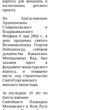
корпуса для монахинь и
воспитанниц детского
приюта.
По благословению
Архиепископа
Ставропольского и
Владикавказского
Феофана 6 мая 2004 г., в
день праздника святого
Великомученика Георгия
Победоносца, собором
духовенства Кавказских
Минеральных Вод, был
заложен крест в
фундамент монастырского
корпуса, и освящено
место под строительство
Свято­Георгиевского
женского монастыря.
За последние 10 лет по
благословению
Святейшего Патриарха
Московского и Всея Руси