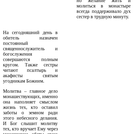
но желание жить и
молиться в монастыре
всегда поддерживало дух
сестер в трудную минуту.
На сегодняшний день в
обитель назначен
постоянный
священнослужитель и
богослужения
совершаются полным
кругом. Также сестры
читают псалтырь и
акафисты святым
угодникам Божиим.
Молитва – главное дело
монашествующих, именно
она наполняет смыслом
жизнь тех, кто оставил
заботы о земном ради
этого небесного делания.
И Бог слышит молитву
тех, кто вручает Ему через