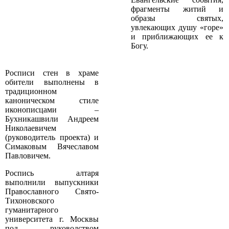
фрагменты житий и
образы святых,
увлекающих душу «горе»
и приближающих ее к
Богу.
Росписи стен в храме
обители выполнены в
традиционном
каноническом стиле
иконописцами –
Бухникашвили Андреем
Николаевичем
(руководитель проекта) и
Симаковым Вячеславом
Павловичем.
Роспись алтаря
выполнили выпускники
Православного Свято­
Тихоновского
гуманитарного
университета г. Москвы
под руководством