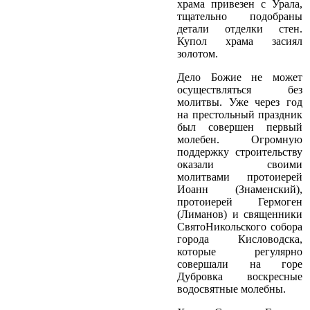
храма привезен с Урала,
тщательно подобраны
детали отделки стен.
Купол храма засиял
золотом.
Дело Божие не может
осуществляться без
молитвы. Уже через год
на престольный праздник
был совершен первый
молебен. Огромную
поддержку строительству
оказали своими
молитвами протоиерей
Иоанн (Знаменский),
протоиерей Гермоген
(Лиманов) и священники
Свято­Никольского собора
города Кисловодска,
которые регулярно
совершали на горе
Дубровка воскресные
водосвятные молебны.