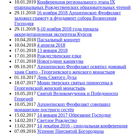
10.01.2019
Конференция регионального этапа IX
епархиальных Рождественских образовательных чтений
29.11.2018
16 ноября 2018 Архиепископ Феофилакт
заложил грамоту в фундамент собора Вознесения
Господня
29.11.2018
9-10 ноября 2018 года прошла
аккредитационная экспертиза Курсов
10.04.2018
Пасхальный концерт
10.04.2018
4 апреля 2018
17.01.2018
13 января 2018
17.01.2018
Рождественские елки
17.01.2018
Новогодние каникулы
09.10.2017
Архиепископ Феофилакт освятил домовый
храм Свято - Георгиевского женского монастыря
01.10.2017
День Святого Духа
18.07.2017
Мощи тверских святых принесены в
Георгиевский женский монастырь
10.05.2017
Святой Великомученик и Победоносец
Георгией
10.05.2017
Архиепископ Феофилакт совершил
монашеские постриги сестёр
15.02.2017
14 января 2017 Обрезание Господне
14.02.2017
Светлое Рождество
13.02.2017
14 декабря 2016 - синодальная конференция
07.09.2016
Успение Пресвятой Богородицы