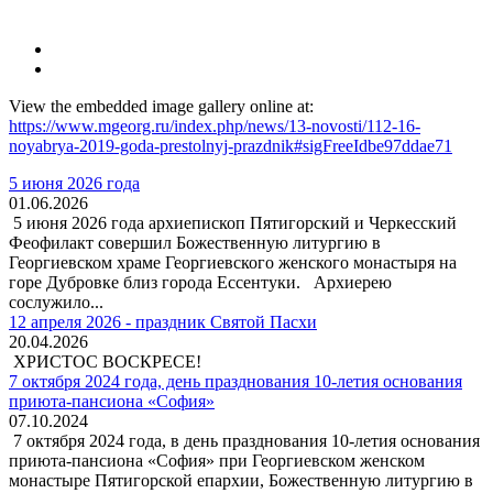
View the embedded image gallery online at:
https://www.mgeorg.ru/index.php/news/13-novosti/112-16-
noyabrya-2019-goda-prestolnyj-prazdnik#sigFreeIdbe97ddae71
5 июня 2026 года
01.06.2026
5 июня 2026 года архиепископ Пятигорский и Черкесский
Феофилакт совершил Божественную литургию в
Георгиевском храме Георгиевского женского монастыря на
горе Дубровке близ города Ессентуки. Архиерею
сослужило...
12 апреля 2026 - праздник Святой Пасхи
20.04.2026
ХРИСТОС ВОСКРЕСЕ!
7 октября 2024 года, день празднования 10-летия основания
приюта-пансиона «София»
07.10.2024
7 октября 2024 года, в день празднования 10-летия основания
приюта-пансиона «София» при Георгиевском женском
монастыре Пятигорской епархии, Божественную литургию в