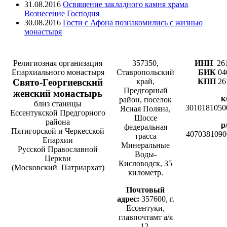
31.08.2016
Освящение закладного камня храма
Вознесение Господня
30.08.2016
Гости с Афона познакомились с жизнью
монастыря
Религиозная организация
357350,
ИНН
26
Епархиального монастыря
Ставропольский
БИК
04
Cвято-­Георгиевский
край,
КПП
26
Предгорный
женский монастырь
к
район, поселок
близ станицы
3010181050
Ясная Поляна,
Ессентукской Предгорного
Шоссе
района
р
федеральная
Пятигорской и Черкесской
4070381090
трасса
Епархии
Минеральные
Русской Православной
Воды-
Церкви
Кисловодск, 35
(Московский Патриархат)
километр.
Почтовый
адрес:
357600, г.
Ессентуки,
главпочтамт а/я
12.