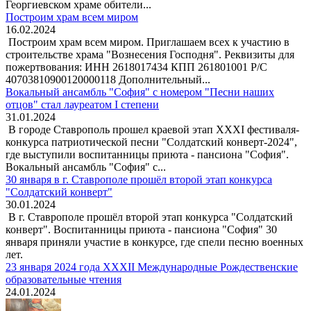
Георгиевском храме обители...
Построим храм всем миром
16.02.2024
Построим храм всем миром. Приглашаем всех к участию в
строительстве храма "Вознесения Господня". Реквизиты для
пожертвования: ИНН 2618017434 КПП 261801001 Р/С
40703810900120000118 Дополнительный...
Вокальный ансамбль "София" с номером "Песни наших
отцов" стал лауреатом I степени
31.01.2024
В городе Ставрополь прошел краевой этап XXXI фестиваля-
конкурса патриотической песни "Солдатский конверт-2024",
где выступили воспитанницы приюта - пансиона "София".
Вокальный ансамбль "София" с...
30 января в г. Ставрополе прошёл второй этап конкурса
"Солдатский конверт"
30.01.2024
В г. Ставрополе прошёл второй этап конкурса "Солдатский
конверт". Воспитанницы приюта - пансиона "София" 30
января приняли участие в конкурсе, где спели песню военных
лет.
23 января 2024 года XXXII Международные Рождественские
образовательные чтения
24.01.2024