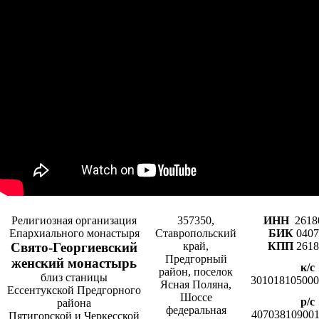
Религиозная организация
357350,
ИНН
2618
Епархиального монастыря
Ставропольский
БИК
0407
Cвято-­Георгиевский
край,
КПП
2618
Предгорный
женский монастырь
к/с
район, поселок
близ станицы
301018105000
Ясная Поляна,
Ессентукской Предгорного
Шоссе
р/с
района
федеральная
407038109001
Пятигорской и Черкесской