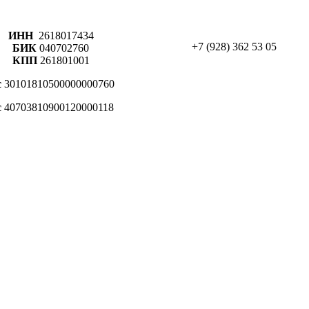
ИНН
2618017434
+7 (928) 362 53 05
БИК
040702760
КПП
261801001
с
30101810500000000760
с
40703810900120000118