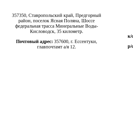
357350, Ставропольский край, Предгорный
район, поселок Ясная Поляна, Шоссе
федеральная трасса Минеральные Воды-
Кисловодск, 35 километр.
к/
Почтовый адрес:
357600, г. Ессентуки,
р/
главпочтамт а/я 12.