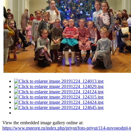
View the embedded image gallery online at:
https://www.mgeorg.ru/index.php/priyut/foto-priyut/114-novogodnij-