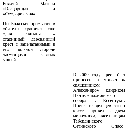
Божией Матери
«Всецарица» и
«Феодоровская».
По Божьему промыслу в
обители хранится еще
одна святыня –
старинный деревянный
крест с запечатанными в
его тыльной стороне
час¬тицами святых
мощей.
В 2009 году крест был
принесен в монастырь
священником
Александром, клириком
Пантелеимоновского
собора г. Ессентуки.
Поиск владельцев этого
креста привел к двум
монахиням, насельницам
Тебердинского
Сетинского Спасо­