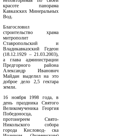
неповторимая по своей
красоте панорама
Кавказских Минеральных
Вод.
Благословил
строительство храма
митрополит
Ставропольский и
Владикавказский Гедеон
(18.12.1929 – 21.03.2003),
а глава администрации
Предгорного района
Александр Иванович
Майдан выделил на это
доброе дело 2,5 гектара
земли.
16 ноября 1998 года, в
день праздника Святого
Великомученика Георгия
Победоносца,
протоиереем Свято-
Никольского собора
города Кисловод- ска
Иоанном (Знаменским)