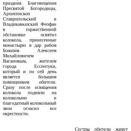
праздник Благовещения
Пресвятой Богородицы,
Архиепископ
Ставропольский и
Владикавказский Феофан
в торжественной
обстановке освятил
колокола, принесенные
монастырю в дар рабом
Божиим Алексеем
Михайловичем
Вагановым, жителем
города Ессентуки,
который и по сей день
является большим
помощником обители.
Сразу после освящения
колокола подняли на
колокольню и
благодатный колокольный
звон огласил все
окрестности.
Сестры обители живут