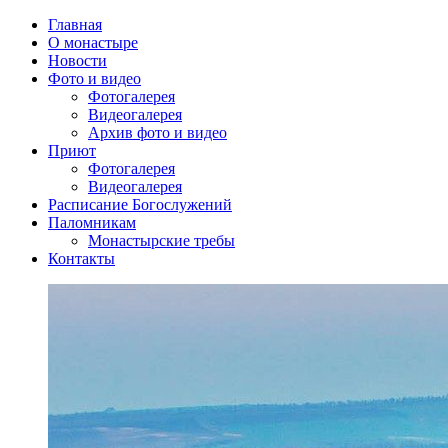
Главная
О монастыре
Новости
Фото и видео
Фотогалерея
Видеогалерея
Архив фото и видео
Приют
Фотогалерея
Видеогалерея
Расписание Богослужений
Паломникам
Монастырские требы
Контакты