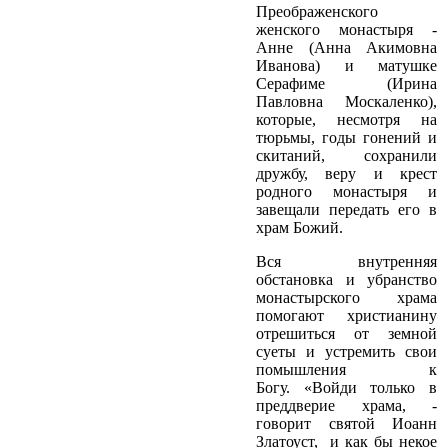
Преображенского
женского монастыря ­
Анне (Анна Акимовна
Иванова) и матушке
Серафиме (Ирина
Павловна Москаленко),
которые, несмотря на
тюрьмы, годы гонений и
скитаний, сохранили
дружбу, веру и крест
родного монастыря и
завещали передать его в
храм Божий.
Вся внутренняя
обстановка и убранство
монастырского храма
помогают христианину
отрешиться от земной
суеты и устремить свои
помышления к
Богу. «Войди только в
преддверие храма, ­
говорит святой Иоанн
Златоуст, ­ и как бы некое