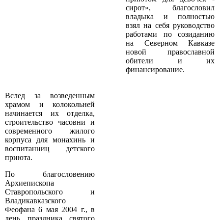
сирот», ­ благословил
владыка и полностью
взял на себя руководство
работами по созиданию
на Северном Кавказе
новой православной
обители и их
финансирование.
Вслед за возведенным
храмом и колокольней
начинается их отделка,
строительство часовни и
современного жилого
корпуса для монахинь и
воспитанниц детского
приюта.
По благословению
Архиепископа
Ставропольского и
Владикавказского
Феофана 6 мая 2004 г., в
день праздника святого