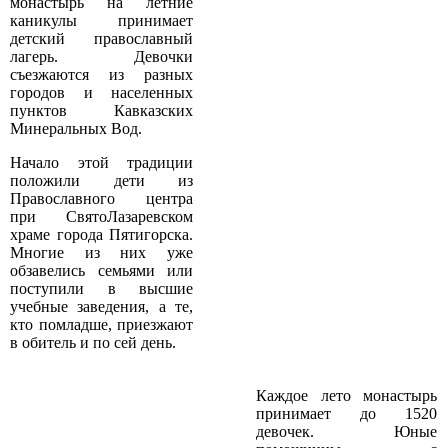
монастырь на летние
каникулы принимает
детский православный
лагерь. Девочки
съезжаются из разных
городов и населенных
пунктов Кавказских
Минеральных Вод.
Начало этой традиции
положили дети из
Православного центра
при Свято­Лазаревском
храме города Пятигорска.
Многие из них уже
обзавелись семьями или
поступили в высшие
учебные заведения, а те,
кто по­младше, приезжают
в обитель и по сей день.
Каждое лето монастырь
принимает до 15­20
девочек. Юные