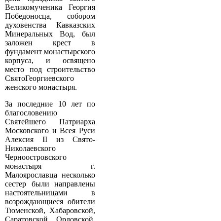
Великомученика Георгия
Победоносца, собором
духовенства Кавказских
Минеральных Вод, был
заложен крест в
фундамент монастырского
корпуса, и освящено
место под строительство
Свято­Георгиевского
женского монастыря.
За последние 10 лет по
благословению
Святейшего Патриарха
Московского и Всея Руси
Алексия II из Свято­
Николаевского
Черноостровского
монастыря г.
Малоярославца несколько
сестер были направлены
настоятельницами в
возрождающиеся обители
Тюменской, Хабаровской,
Саратовской, Орловской,