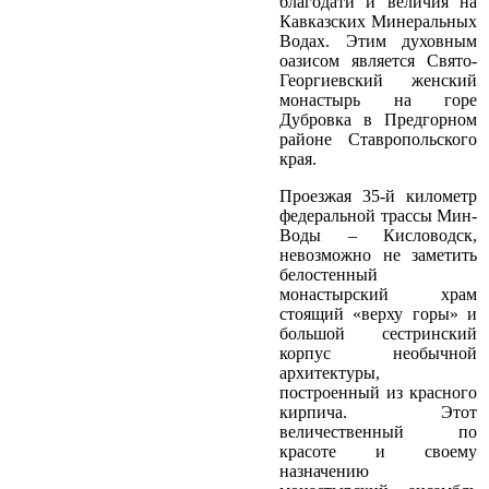
благодати и величия на
Кавказских Минеральных
Водах. Этим духовным
оазисом является Свято-
Георгиевский женский
монастырь на горе
Дубровка в Предгорном
районе Ставропольского
края.
Проезжая 35-й километр
федеральной трассы Мин-
Воды – Кисловодск,
невозможно не заметить
белостенный
монастырский храм
стоящий «верху горы» и
большой сестринский
корпус необычной
архитектуры,
построенный из красного
кирпича. Этот
величественный по
красоте и своему
назначению