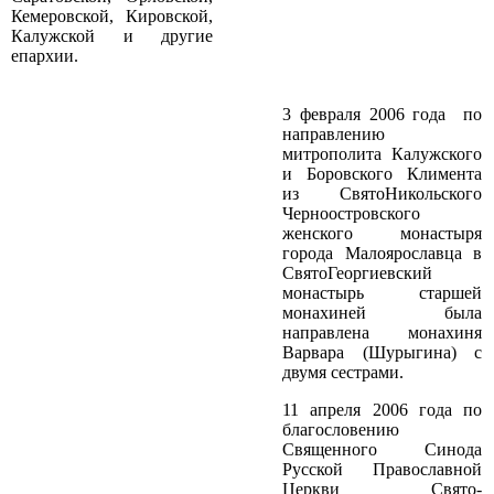
Кемеровской, Кировской,
Калужской и другие
епархии.
3 февраля 2006 года по
направлению
митрополита Калужского
и Боровского Климента
из Свято­Никольского
Черноостровского
женского монастыря
города Малоярославца в
Свято­Георгиевский
монастырь старшей
монахиней была
направлена монахиня
Варвара (Шурыгина) с
двумя сестрами.
11 апреля 2006 года по
благословению
Священного Синода
Русской Православной
Церкви Свято­