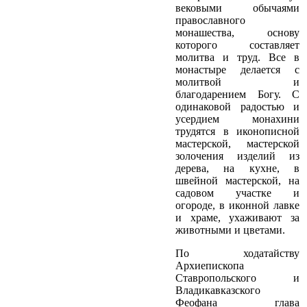
вековыми обычаями
православного
монашества, основу
которого составляет
молитва и труд. Все в
монастыре делается с
молитвой и
благодарением Богу. С
одинаковой радостью и
усердием монахини
трудятся в иконописной
мастерской, мастерской
золочения изделий из
дерева, на кухне, в
швейной мастерской, на
садовом участке и
огороде, в иконной лавке
и храме, ухаживают за
животными и цветами.
По ходатайству
Архиепископа
Ставропольского и
Владикавказского
Феофана глава