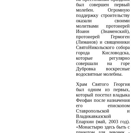
был совершен первый
молебен. Огромную
поддержку строительству
оказали своими
молитвами протоиерей
Иоанн (Знаменский),
протоиерей Гермоген
(Лиманов) и священники
Свято­Никольского собора
города Кисловодска,
которые регулярно
совершали на горе
Дубровка воскресные
водосвятные молебны.
Храм Святого Георгия
был одним из первых,
который посетил владыка
Феофан после назначения
его епископом
Ставропольской и
Владикавказской
Епархии (май, 2003 год).
«Монастырю здесь быть с
приютом для девочек ­