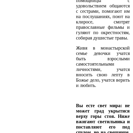
помощницы с
удовольствием общаются
с сестрами, помогают им
на послушаниях, поют на
клиросе, смотрят
православные фильмы и
гуляют по окрестностям,
собирая душистые травы.
Живя в монастырской
семье девочки учатся
быть взрослыми
самостоятельными
личностями, учатся
вносить свою лепту в
Божье дело, учатся верить
и любить.
Вы есте свет мира: не
может град укрытися
верху горы стоя. Ниже
вжигают светильника и
поставляют его под
спудом, но на свещнице,