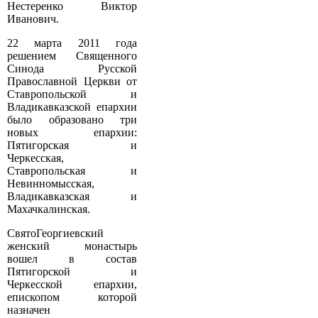
Нестеренко Виктор
Иванович.
22 марта 2011 года
решением Священного
Синода Русской
Православной Церкви от
Ставропольской и
Владикавказской епархии
было образовано три
новых епархии:
Пятигорская и
Черкесская,
Ставропольская и
Невинномысская,
Владикавказская и
Махачкалинская.
Свято­Георгиевский
женский монастырь
вошел в состав
Пятигорской и
Черкесской епархии,
епископом которой
назначен