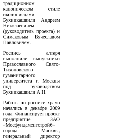
традиционном
каноническом стиле
иконописцами –
Бухникашвили Андреем
Николаевичем
(руководитель проекта) и
Симаковым Вячеславом
Павловичем.
Роспись алтаря
выполнили выпускники
Православного Свято­
Тихоновского
гуманитарного
университета г. Москвы
под руководством
Бухникашвили А.Н.
Работы по росписи храма
начались в декабре 2009
года. Финансирует проект
предприятие ЗАО
«Мосфундаментстрой­6»
города Москвы,
генеральный директор