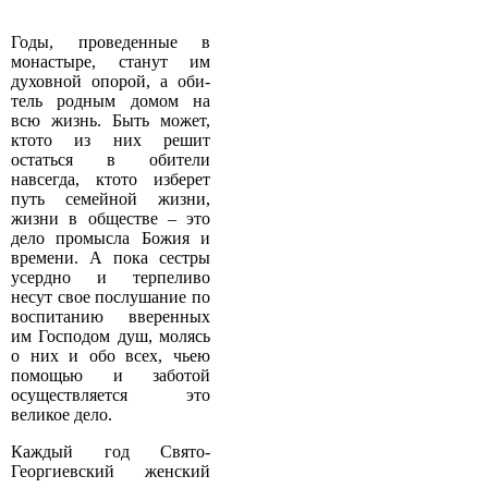
Годы, проведенные в
монастыре, станут им
духовной опорой, а оби­
тель родным домом на
всю жизнь. Быть может,
кто­то из них решит
остаться в обители
навсегда, кто­то изберет
путь семейной жизни,
жизни в обществе – это
дело промысла Божия и
времени. А пока сестры
усердно и терпеливо
несут свое послушание по
воспитанию вверенных
им Господом душ, молясь
о них и обо всех, чьею
помощью и заботой
осуществляется это
великое дело.
Каждый год Свято­
Георгиевский женский